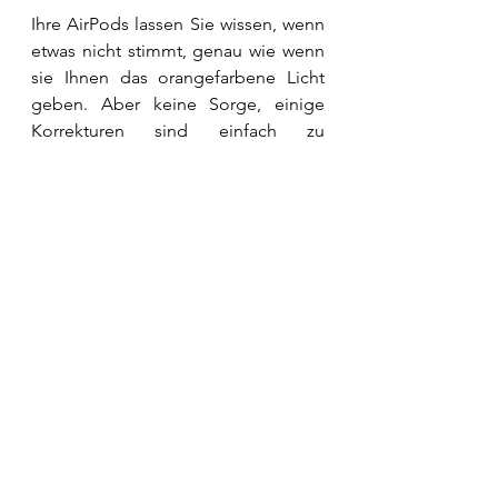
Ihre AirPods lassen Sie wissen, wenn 
etwas nicht stimmt, genau wie wenn 
sie Ihnen das orangefarbene Licht 
geben. Aber keine Sorge, einige 
Korrekturen sind einfach zu 
befolgen. Wir empfehlen, zuerst Ihre 
AirPods und das Ladecase 
aufzuladen, damit Sie Ihr Gerät nicht 
auf die Werkseinstellungen 
zurücksetzen müssen. Sie können 
sich auch dafür entscheiden, Ihr 
gekoppeltes Gerät neu zu starten, 
bevor Sie versuchen, es 
zurückzusetzen. Obwohl es Ihnen 
nicht unbedingt ein orangefarbenes 
Licht gibt, ist es außerdem eine gute 
Praxis, 
Ihre AirPods zu reinigen
, um 
eine Beschädigung Ihres Geräts zu 