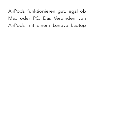
AirPods funktionieren gut, egal ob 
Mac oder PC. Das Verbinden von 
AirPods mit einem Lenovo Laptop 
mag so aussehen, als gäbe es viele 
Schritte, aber wenn Sie es tun, ist es 
wirklich einfach und unkompliziert. 
Diese 9 Schritte können in weniger 
als 5 Minuten durchgeführt werden. 
Holen Sie sich Ihre AirPods und 
koppeln Sie sie jetzt mit Ihrem 
Lenovo.
Sie können hier auch mehr darüber 
lesen, wie 
Sie Ihre AirPods an Ihren 
Laptop und PC
 anschließen.
Siehe verwandte Beiträge:
So verbinden Sie AirPods mit einem 